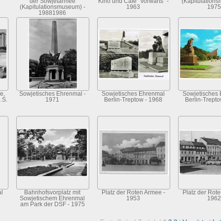
der Sowjetarmee
Kino und Cafe "Vorwärts" -
(Kapitulation
(Kapitulationsmuseum) -
1963
1975
19881986
e,
Sowjetisches Ehrenmal -
Sowjetisches Ehrenmal
Sowjetisches
.S.
1971
Berlin-Treptow - 1968
Berlin-Trept
l
Bahnhofsvorplatz mit
Platz der Roten Armee -
Platz der Rot
Sowjetischem Ehrenmal
1953
1962
am Park der DSF - 1975