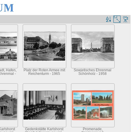
adt, Hafen,
Platz der Roten Armee mit
Sowjetisches Ehrenmal
Ehrenmal -
Reichenturm - 1965
Schönholz - 1958
Karlshorst
Gedenkstätte Karlshorst
Promenade,