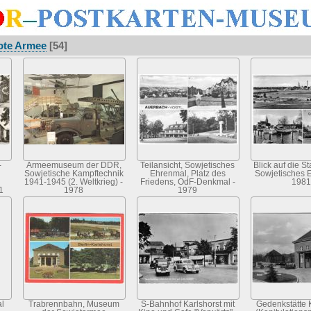
ote Armee
[54]
-
Armeemuseum der DDR,
Teilansicht, Sowjetisches
Blick auf die St
Sowjetische Kampftechnik
Ehrenmal, Platz des
Sowjetisches 
1941-1945 (2. Weltkrieg) -
Friedens, OdF-Denkmal -
1981
1
1978
1979
l
Trabrennbahn, Museum
S-Bahnhof Karlshorst mit
Gedenkstätte 