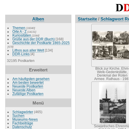
Alben
Startseite
/
Schlagwort
R
Themen
[16040]
Orte A - Z
[14131]
Kuriositäten
[1044]
Grüße aus der DDR (Buch)
[168]
Geschichte der Postkarte 1865-2025
[678]
Lithos aus aller Welt
[134]
DDR-Links
[4]
32195 Postkarten
Blick zur Kirche, Ehm
Erweitert
Welk-Gedenkstätte,
Denkmal der Roten
Am häufigsten gesehen
Armee, Rathaus - 198
Am besten bewertet
Neueste Postkarten
Neueste Alben
Zufällige Postkarten
Menü
Schlagwörter
(465)
Suchen
Museums-News
Fachbeiträge
Sowjetisches Ehrenma
Datenschutz