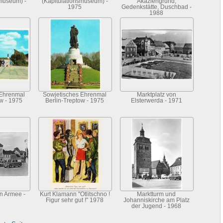
smuseum) -
(Kapitulationsmuseum) -
Akaziengrund,
1975
Gedenkstätte, Duschbad -
1988
 Ehrenmal
Sowjetisches Ehrenmal
Marktplatz von
ow - 1975
Berlin-Treptow - 1975
Elsterwerda - 1971
en Armee -
Kurt Klamann "Otlitschno !
Marktturm und
Figur sehr gut !" 1978
Johanniskirche am Platz
der Jugend - 1968